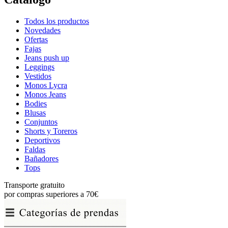
Todos los productos
Novedades
Ofertas
Fajas
Jeans push up
Leggings
Vestidos
Monos Lycra
Monos Jeans
Bodies
Blusas
Conjuntos
Shorts y Toreros
Deportivos
Faldas
Bañadores
Tops
Transporte gratuito
por compras superiores a 70€