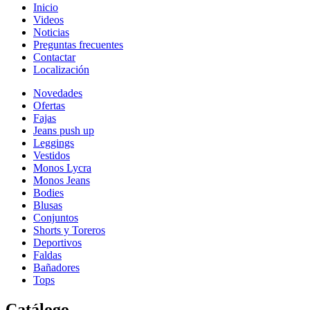
Inicio
Videos
Noticias
Preguntas frecuentes
Contactar
Localización
Novedades
Ofertas
Fajas
Jeans push up
Leggings
Vestidos
Monos Lycra
Monos Jeans
Bodies
Blusas
Conjuntos
Shorts y Toreros
Deportivos
Faldas
Bañadores
Tops
Catálogo